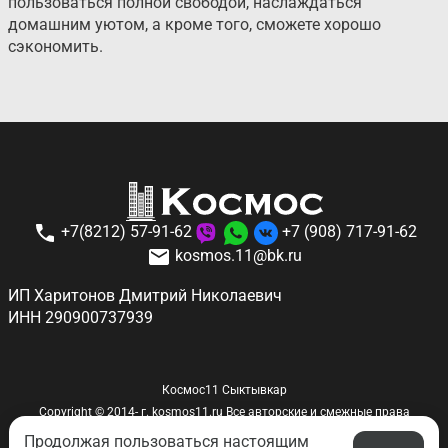
пользоваться полной свободой, наслаждаться
домашним уютом, а кроме того, сможете хорошо
сэкономить.
+7(8212) 57-91-62
+7 (908) 717-91-62
kosmos.11@bk.ru
ИП Харитонов Дмитрий Николаевич
ИНН 290900737939
Космос11 Сыктывкар
Copyright © 2014-
г.
kosmos11.ru
Все авторские и смежные права
соблюдены.
Продолжая пользоваться настоящим